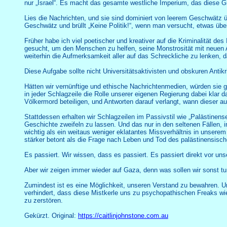
nur „Israel“. Es macht das gesamte westliche Imperium, das diese Gr
Lies die Nachrichten, und sie sind dominiert von leerem Geschwätz 
Geschwätz und brüllt „Keine Politik!“, wenn man versucht, etwas üb
Früher habe ich viel poetischer und kreativer auf die Kriminalität 
gesucht, um den Menschen zu helfen, seine Monstrosität mit neuen Aug
weiterhin die Aufmerksamkeit aller auf das Schreckliche zu lenken, da
Diese Aufgabe sollte nicht Universitätsaktivisten und obskuren Antikr
Hätten wir vernünftige und ethische Nachrichtenmedien, würden sie 
in jeder Schlagzeile die Rolle unserer eigenen Regierung dabei klar 
Völkermord beteiligen, und Antworten darauf verlangt, wann dieser au
Stattdessen erhalten wir Schlagzeilen im Passivstil wie „Palästinen
Geschichte zweifeln zu lassen. Und das nur in den seltenen Fällen, i
wichtig als ein weitaus weniger eklatantes Missverhältnis in unsere
stärker betont als die Frage nach Leben und Tod des palästinensisc
Es passiert. Wir wissen, dass es passiert. Es passiert direkt vor uns
Aber wir zeigen immer wieder auf Gaza, denn was sollen wir sonst tun?
Zumindest ist es eine Möglichkeit, unseren Verstand zu bewahren. 
verhindert, dass diese Mistkerle uns zu psychopathischen Freaks wi
zu zerstören.
Gekürzt. Original:
https://caitlinjohnstone.com.au