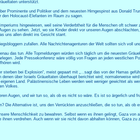
äueltaten unterstützt.
über Prominente und Politiker und dem neuesten Hirngespinst aus Donald Trum
er den Holocaust-Elefanten im Raum zu sagen.
des Imperiums hingewiesen, weil seine Verderbtheit für die Menschen oft schw
en zu sehen. Jetzt, wo sie Kinder direkt vor unseren Augen abschlachten, ist
s uns allen direkt ins Gesicht starrt.
iegsbloggern zufallen. Alle Nachrichtenagenturen der Welt sollten sich voll un
genau das tun. Alle Topmeldungen würden sich täglich um die neuesten Gräuel
darlegen. Jede Pressekonferenz wäre völlig von Fragen an jeden westlichen Pol
fhören wird.
ser sterben bei Explosion“, meist gepaart mit „…sagt das von der Hamas gefü
n denen über Israels Gräueltaten überhaupt berichtet wird; normalerweise wird 
m eigenen Land. Palästinensische Leben werden weit weniger gewichtet als we
hen Volkes.
eren Augen, und wir tun so, als ob es nicht so wäre. Es ist so ärgerlich und f
 Die Alternative ist, uns den Verrückten anzuschließen, die so tun, als ob es
Unsere Menschlichkeit zu bewahren. Selbst wenn es ihnen gelingt, Gaza von 
e ihnen verdrehen. Auch wenn wir sie nicht davon abhalten können, Gaza zu 