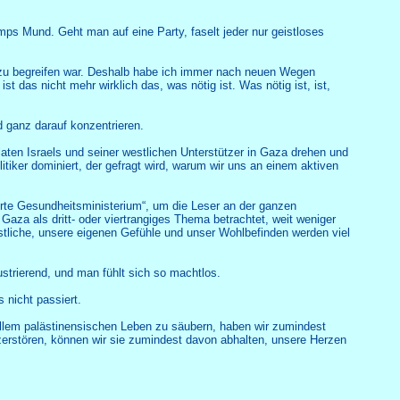
ps Mund. Geht man auf eine Party, faselt jeder nur geistloses
er zu begreifen war. Deshalb habe ich immer nach neuen Wegen
 das nicht mehr wirklich das, was nötig ist. Was nötig ist, ist,
d ganz darauf konzentrieren.
aten Israels und seiner westlichen Unterstützer in Gaza drehen und
itiker dominiert, der gefragt wird, warum wir uns an einem aktiven
hrte Gesundheitsministerium“, um die Leser an der ganzen
Gaza als dritt- oder viertrangiges Thema betrachtet, weit weniger
stliche, unsere eigenen Gefühle und unser Wohlbefinden werden viel
rustrierend, und man fühlt sich so machtlos.
 nicht passiert.
allem palästinensischen Leben zu säubern, haben wir zumindest
zerstören, können wir sie zumindest davon abhalten, unsere Herzen